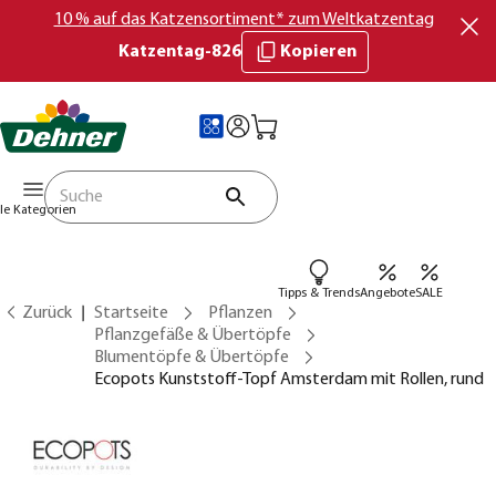
10 % auf das Katzensortiment* zum Weltkatzentag
Katzentag-826
Kopieren
lle Kategorien
Tipps & Trends
Angebote
SALE
Zurück
Startseite
Pflanzen
Pflanzgefäße & Übertöpfe
Blumentöpfe & Übertöpfe
Ecopots Kunststoff-Topf Amsterdam mit Rollen, rund