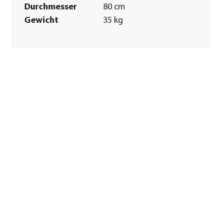
Durchmesser
80 cm
Gewicht
35 kg
Innenmaß Höhe
61,5 cm
Innenmaß
75,6 cm
Durchmesser
Außenmaß
58,5 cm
Bodendurchmesser
Merkmale
Farbe
Grau
Materialien
Kunststoff
Besonderheiten
aus recycelten
Materialien
Form
Rund
Eigenschaften
frostbeständig
Einsatzbereich
Indoor|Outdoor
Sonstiges