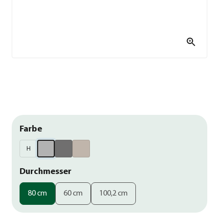
Farbe
H
Durchmesser
80 cm
60 cm
100,2 cm