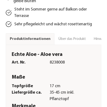
gelbe Blüten
Steht im Sommer gerne auf Balkon oder
Terrasse
Sehr pflegeleicht und wächst rosettenartig
Über das Produkt
Hinweise
Produktinformationen
Echte Aloe - Aloe vera
Art. Nr.
8238008
Maße
Topfgröße
17 cm
Liefergröße ca.
35-45 cm inkl.
Pflanztopf
Merkmale