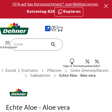
10 % auf das Katzensortiment* zum Weltkatzentag
Katzentag-826
Kopieren
lle Kategorien
Tipps & Trends
Angebote
SALE
Zurück
Startseite
Pflanzen
Grüne Zimmerpflanzen
Sukkulenten
Echte Aloe - Aloe vera
Echte Aloe - Aloe vera