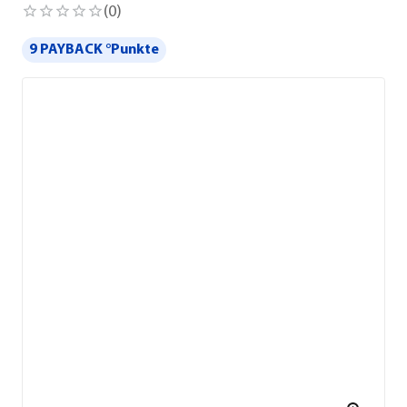
(
0
)
9 PAYBACK °Punkte