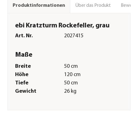
Über das Produkt
Bewert
Produktinformationen
ebi Kratzturm Rockefeller, grau
Art. Nr.
2027415
Maße
Breite
50 cm
Höhe
120 cm
Tiefe
50 cm
Gewicht
26 kg
Merkmale
Farbe
Grau
Materialien
Holz|Sisal|Plüsch
Sonstiges