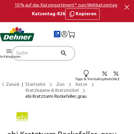
10 % auf das Katzensortiment* zum Weltkatzentag
Katzentag-826
Kopieren
lle Kategorien
Tipps & Trends
Angebote
SALE
Zurück
Startseite
Zoo
Katze
Kratzbäume & Kratzmöbel
ebi Kratzturm Rockefeller, grau