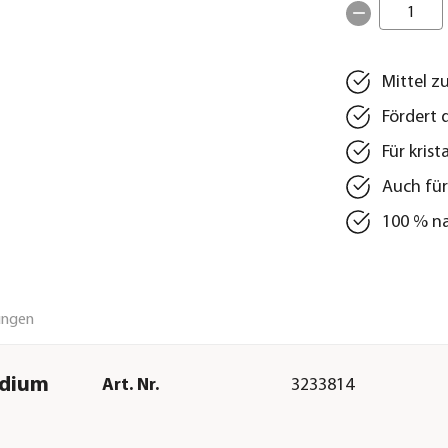
1
Mittel z
Fördert 
Für kris
Auch für
100 % na
ungen
edium
Art. Nr.
3233814