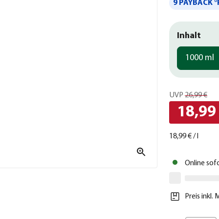
9 PAYBACK °
Inhalt
1000 ml
UVP
26,99 €
18,99
18,99 €
/
l
Online sof
Preis inkl.