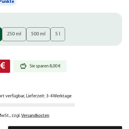
Punkte
250 ml
500 ml
5 l
 €
Sie sparen 8,00 €
ort verfügbar, Lieferzeit: 3-4 Werktage
 MwSt.
,
zzgl.
Versandkosten