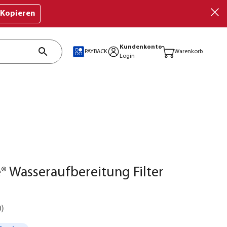
Kopieren
Kundenkonto
PAYBACK
Warenkorb
Login
e® Wasseraufbereitung Filter
0
)