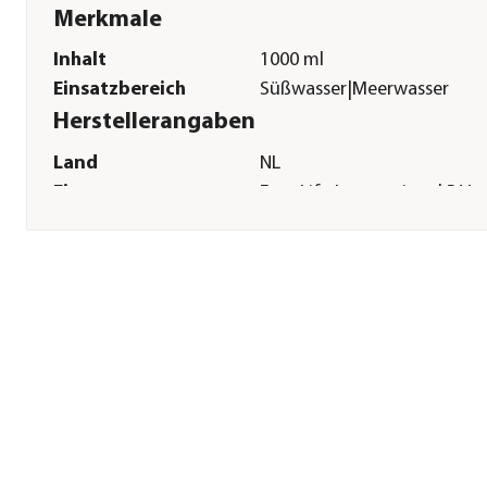
Merkmale
Inhalt
1000 ml
Einsatzbereich
Süßwasser|Meerwasser
Herstellerangaben
Land
NL
Firma
Easy Life International B.V.
E-Mail
info@easylife.nl
Straße
Spoorallee
Hausnummer
18
Postleitzahl
6921 HZ
Stadt
Duiven