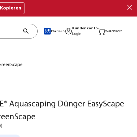
Kopieren
Kundenkonto
PAYBACK
Warenkorb
Login
 GreenScape
FE® Aquascaping Dünger EasyScape
reenScape
0
)