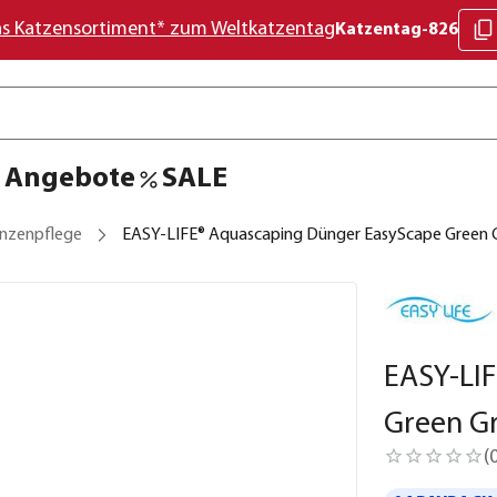
as Katzensortiment* zum Weltkatzentag
Katzentag-826
Angebote
SALE
anzenpflege
EASY-LIFE® Aquascaping Dünger EasyScape Green
EASY-LI
Green G
(