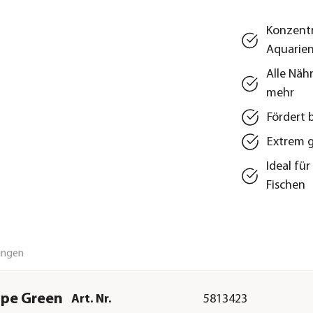
Konzentr
Aquarie
Alle Näh
mehr
Fördert 
Extrem g
Ideal fü
Fischen
ungen
ape Green
Art. Nr.
5813423