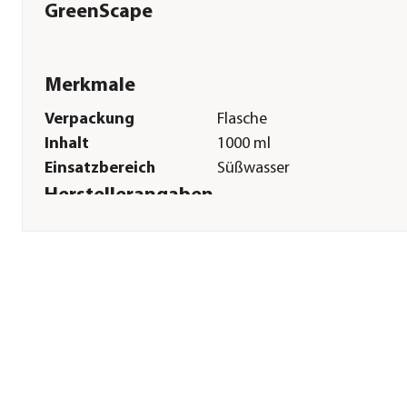
GreenScape
Merkmale
Verpackung
Flasche
Inhalt
1000 ml
Einsatzbereich
Süßwasser
Herstellerangaben
Land
NL
Firma
Easy Life International B.V.
E-Mail
info@easylife.nl
Straße
Spoorallee
Hausnummer
18
Postleitzahl
6921 HZ
Stadt
Duiven