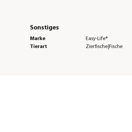
Sonstiges
Marke
Easy-Life®
Tierart
Zierfische|Fische