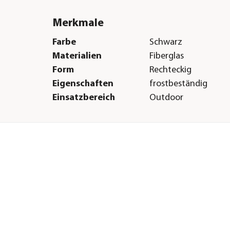
Merkmale
Farbe
Schwarz
Materialien
Fiberglas
Form
Rechteckig
Eigenschaften
frostbeständig
Einsatzbereich
Outdoor
Herstellerangaben
Land
DE
Firma
eastwest-trading G
E-Mail
info@eastwest-tradi
Straße
Carl-Benz-Str.
Hausnummer
35
Postleitzahl
78224