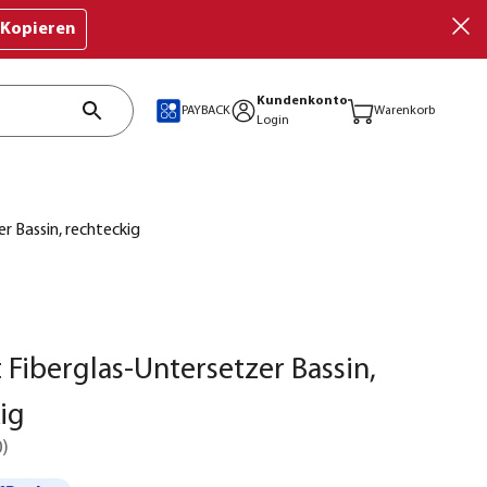
Kopieren
Kundenkonto
PAYBACK
Warenkorb
Login
r Bassin, rechteckig
 Fiberglas-Untersetzer Bassin,
ig
0
)