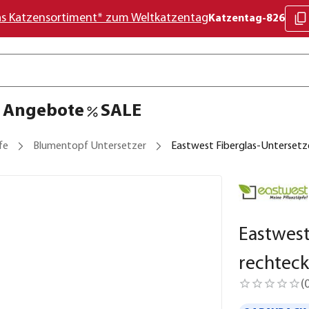
as Katzensortiment* zum Weltkatzentag
Katzentag-826
Angebote
SALE
fe
Blumentopf Untersetzer
Eastwest Fiberglas-Untersetze
Eastwest
rechteck
(