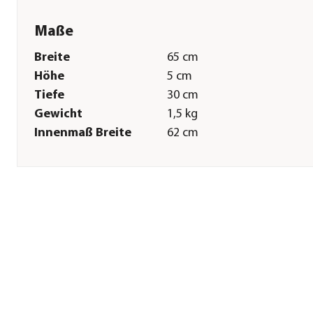
Maße
Breite
65 cm
Höhe
5 cm
Tiefe
30 cm
Gewicht
1,5 kg
Innenmaß Breite
62 cm
Innenmaß Höhe
4 cm
Innenmaß Tiefe
27 cm
Sonstiges
Marke
eastwest
Serie
Bassin