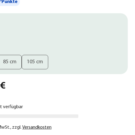
°Punkte
85 cm
105 cm
 €
ht verfügbar
 MwSt.
,
zzgl.
Versandkosten