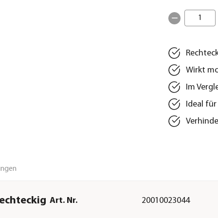
1
Rechteck
Wirkt mo
Im Vergl
Ideal fü
Verhinde
ungen
rechteckig
Art. Nr.
20010023044