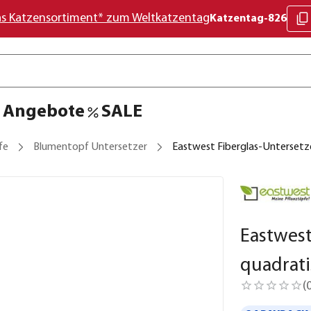
as Katzensortiment* zum Weltkatzentag
Katzentag-826
Angebote
SALE
fe
Blumentopf Untersetzer
Eastwest Fiberglas-Untersetze
Eastwest
quadrati
(