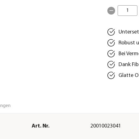
1
Unterset
Robust u
Bei Verm
Dank Fib
Glatte O
ungen
Art. Nr.
20010023041