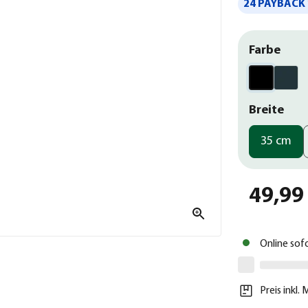
24 PAYBACK 
Farbe
Breite
35 cm
49,99
Online sof
Preis inkl.