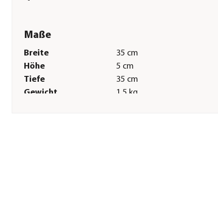
Maße
Breite
35 cm
Höhe
5 cm
Tiefe
35 cm
Gewicht
1,5 kg
Innenmaß Breite
32 cm
Innenmaß Höhe
4 cm
Innenmaß Tiefe
32 cm
Sonstiges
Marke
eastwest
Serie
Bassin