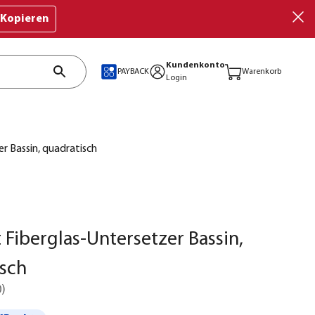
Kopieren
Kundenkonto
PAYBACK
Warenkorb
Login
r Bassin, quadratisch
 Fiberglas-Untersetzer Bassin,
sch
0
)