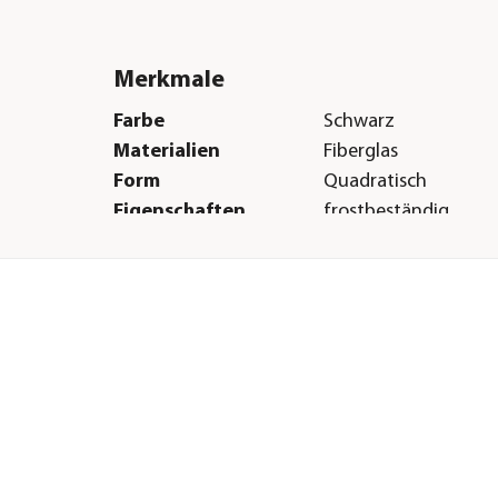
Merkmale
Farbe
Schwarz
Materialien
Fiberglas
Form
Quadratisch
Eigenschaften
frostbeständig
Einsatzbereich
Outdoor
Herstellerangaben
Land
DE
Firma
eastwest-trading G
E-Mail
info@eastwest-tradi
Straße
Carl-Benz-Str.
Hausnummer
35