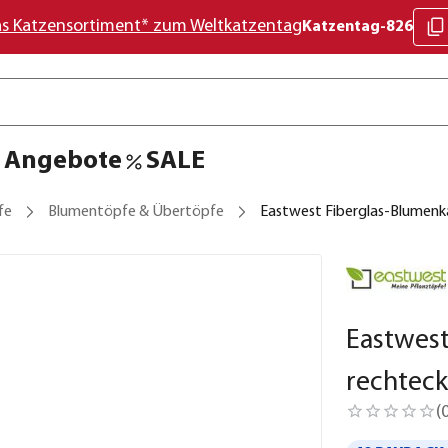
as Katzensortiment* zum Weltkatzentag
Katzentag-826
Angebote
SALE
fe
Blumentöpfe & Übertöpfe
Eastwest Fiberglas-Blumenk
Eastwes
rechteck
(