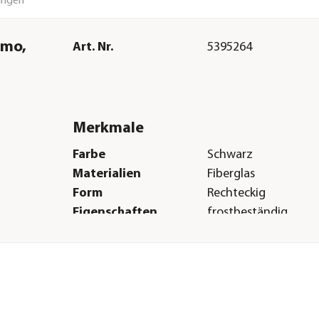
ungen
emo,
Art. Nr.
5395264
Merkmale
Farbe
Schwarz
Materialien
Fiberglas
Form
Rechteckig
Eigenschaften
frostbeständig
Einsatzbereich
Outdoor|Indoor
Herstellerangaben
Land
DE
Firma
eastwest-trading G
E-Mail
info@eastwest-tradi