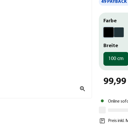
49 PAYBACK 
Farbe
Breite
100 cm
99,99
Online sof
Preis inkl.