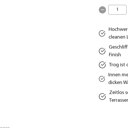
1
Hochwert
cleanen 
Geschlif
Finish
Trog ist
Innen me
dicken 
Zeitlos 
Terrasse