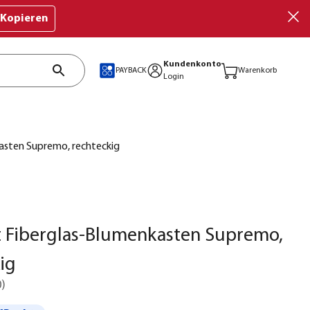
Kopieren
Kundenkonto
PAYBACK
Warenkorb
Login
asten Supremo, rechteckig
t Fiberglas-Blumenkasten Supremo,
ig
0
)