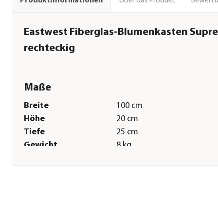
Über das Produkt
Bewert
Produktinformationen
Eastwest Fiberglas-Blumenkasten Supr
rechteckig
Maße
Breite
100 cm
Höhe
20 cm
Tiefe
25 cm
Gewicht
8 kg
Sonstiges
Marke
eastwest
Serie
Supremo
Hinweis
Topfvolumen: 50 l