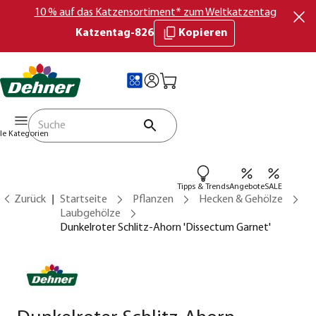
10 % auf das Katzensortiment* zum Weltkatzentag
Katzentag-826
Kopieren
lle Kategorien
Tipps & Trends
Angebote
SALE
Zurück
Startseite
Pflanzen
Hecken & Gehölze
Laubgehölze
Dunkelroter Schlitz-Ahorn 'Dissectum Garnet'