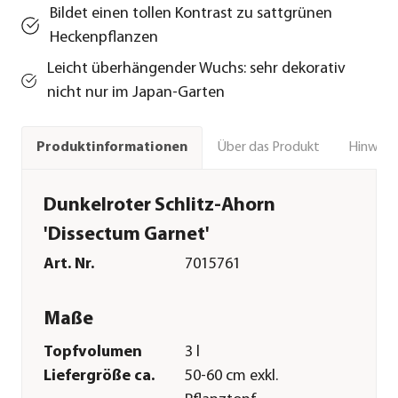
Bildet einen tollen Kontrast zu sattgrünen
Heckenpflanzen
Leicht überhängender Wuchs: sehr dekorativ
nicht nur im Japan-Garten
Über das Produkt
Hinweise
Produktinformationen
Dunkelroter Schlitz-Ahorn
'Dissectum Garnet'
Art. Nr.
7015761
Maße
Topfvolumen
3 l
Liefergröße ca.
50-60 cm exkl.