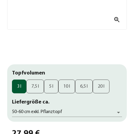
Topfvolumen
3 l
7,5 l
5 l
10 l
6,5 l
20 l
Liefergröße ca.
50-60 cm exkl. Pflanztopf
27,99 €