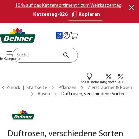
10 % auf das Katzensortiment* zum Weltkatzentag
Katzentag-826
Kopieren
lle Kategorien
Tipps & Trends
Angebote
SALE
Zurück
Startseite
Pflanzen
Ziersträucher & Rosen
Rosen
Duftrosen, verschiedene Sorten
Duftrosen, verschiedene Sorten