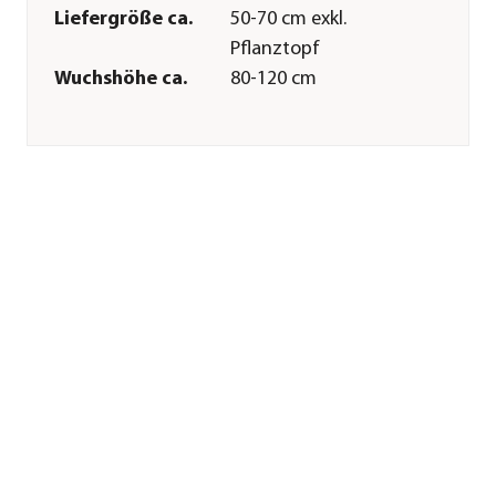
Liefergröße ca.
50-70 cm exkl.
Pflanztopf
Wuchshöhe ca.
80-120 cm
Merkmale
Farbe
Gelb|Lila|Orange|Rosa|Rot|Weiß
Blütezeit
Mai|Juni|Juli|August|Septembe
Blütenmerkmal
gefüllt|mehrfarbig|großblütig
Duft
duftend
Besonderheiten
Blütenschmuck
Lebenszyklus
mehrjährig
Pflege
Standort
sonnig|hell
Bodenbeschaffenheit
humos|nährstoffreich|durchläss
Winterhart
Ja
Pflanzzeit
Frühjahr