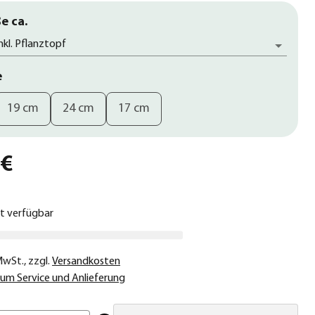
e ca.
nkl. Pflanztopf
e
19 cm
24 cm
17 cm
 €
ht verfügbar
 MwSt.
,
zzgl.
Versandkosten
um Service und Anlieferung