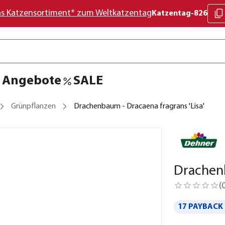
as Katzensortiment* zum Weltkatzentag
Katzentag-826
Angebote
SALE
Grünpflanzen
Drachenbaum - Dracaena fragrans 'Lisa'
Drachenb
(
17 PAYBACK 