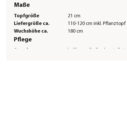
Maße
Topfgröße
21 cm
Liefergröße ca.
110-120 cm inkl. Pflanztopf
Wuchshöhe ca.
180 cm
Pflege
Standort
hell|warm|halbschattig|kei
direkte Sonne|luftfeucht
Gießempfehlung
Mäßig
Düngung
zweiwöchentlich von März 
Oktober
Herstellerangaben
Land
DE
Firma
Dehner Gartencenter Gmb
Co. KG
E-Mail
service@dehner.de