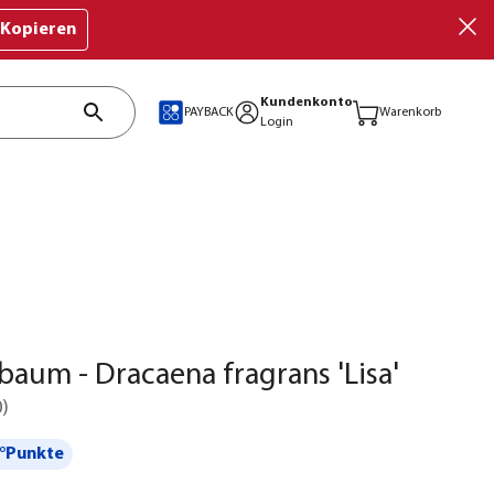
Kopieren
Kundenkonto
PAYBACK
Warenkorb
Login
aum - Dracaena fragrans 'Lisa'
0
)
°Punkte