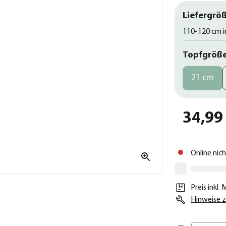
Liefergröß
110-120 cm i
Topfgröß
21 cm
34,99
Online nic
Preis inkl.
Hinweise z