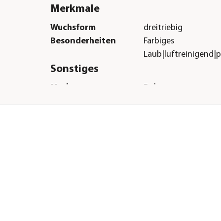
Merkmale
Wuchsform
dreitriebig
Besonderheiten
Farbiges
Laub|luftreinigend|p
Sonstiges
ne
Marke
Dehner
Qualität
Markenqualität
bis
H &