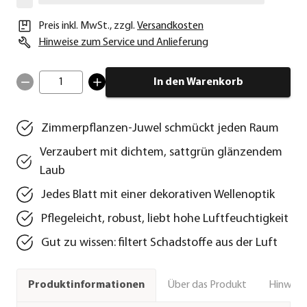
Preis inkl. MwSt.
,
zzgl.
Versandkosten
Hinweise zum Service und Anlieferung
1
In den Warenkorb
Zimmerpflanzen-Juwel schmückt jeden Raum
Verzaubert mit dichtem, sattgrün glänzendem
Laub
Jedes Blatt mit einer dekorativen Wellenoptik
Pflegeleicht, robust, liebt hohe Luftfeuchtigkeit
Gut zu wissen: filtert Schadstoffe aus der Luft
Über das Produkt
Hinweise
Produktinformationen