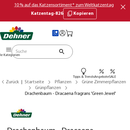
10 % auf das Katzensortiment* zum Weltkatzentag
Katzentag-826
Kopieren
lle Kategorien
Tipps & Trends
Angebote
SALE
Zurück
Startseite
Pflanzen
Grüne Zimmerpflanzen
Grünpflanzen
Drachenbaum - Dracaena fragrans 'Green Jewel'