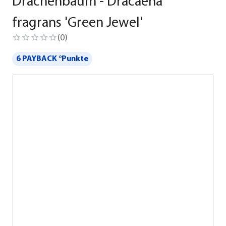
Drachenbaum - Dracaena
fragrans 'Green Jewel'
(
0
)
6 PAYBACK °Punkte