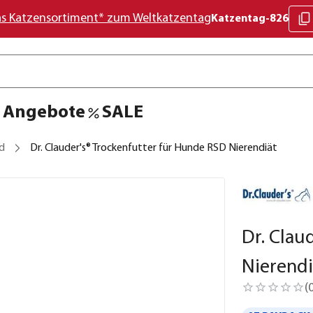
as Katzensortiment* zum Weltkatzentag
Katzentag-826
Angebote
SALE
d
Dr. Clauder's® Trockenfutter für Hunde RSD Nierendiät
Dr. Clau
Nierendi
(