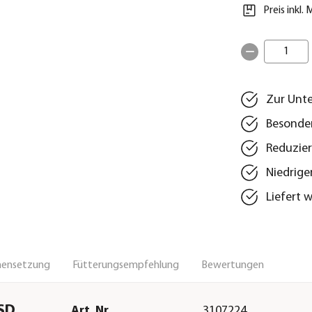
Preis inkl.
1
Zur Unt
Besonder
Reduzier
Niedrige
Liefert 
ensetzung
Fütterungsempfehlung
Bewertungen
RSD
Art. Nr.
3107224