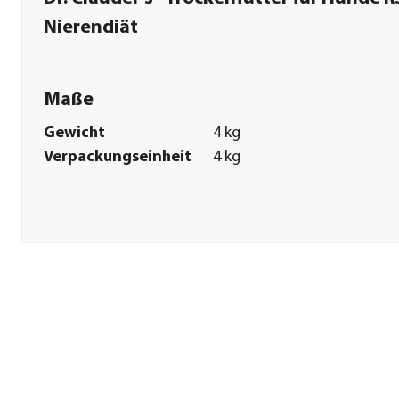
Nierendiät
Maße
Gewicht
4 kg
Verpackungseinheit
4 kg
Sonstiges
Marke
Dr. Clauder's®
Tierart
Hunde
Lebensphase
Adult