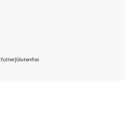
futter|Glutenfrei
 for pets
m
olt