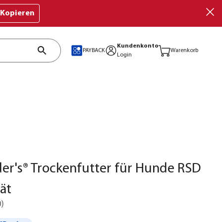
Kopieren
Kundenkonto
PAYBACK
Warenkorb
Login
der's® Trockenfutter für Hunde RSD
ät
0
)