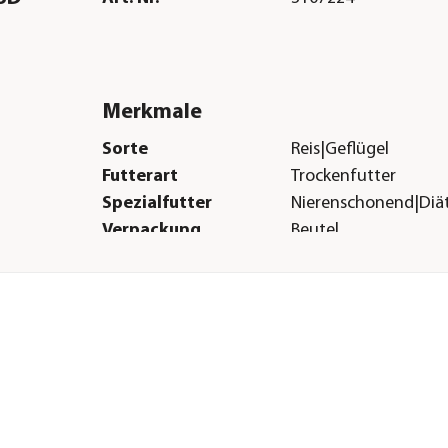
Merkmale
Sorte
Reis|Geflügel
Futterart
Trockenfutter
Spezialfutter
Nierenschonend|Diät
Verpackung
Beutel
Herstellerangaben
Land
DE
Firma
Dr. Clauder solutions
GmbH
E-Mail
shop@dr-clauder.co
Straße
Auf dem Stemmingh
Hausnummer
41