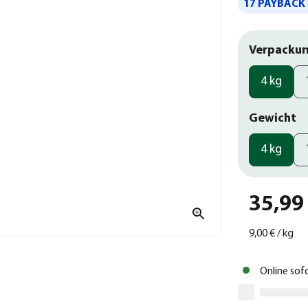
17 PAYBACK 
Verpackun
4 kg
Gewicht
4 kg
35,99
9,00 €
/
kg
Online sof