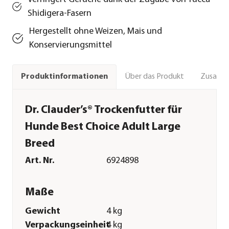
Shidigera-Fasern
Hergestellt ohne Weizen, Mais und
Konservierungsmittel
Über das Produkt
Zusamm
Produktinformationen
Dr. Clauder’s® Trockenfutter für
Hunde Best Choice Adult Large
Breed
Art. Nr.
6924898
Maße
Gewicht
4 kg
Verpackungseinheit
4 kg