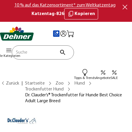
10 % auf das Katzensortiment* zum Weltkatzentag
Katzentag-826
Kopieren
lle Kategorien
Tipps & Trends
Angebote
SALE
Zurück
Startseite
Zoo
Hund
Trockenfutter Hund
Dr. Clauder’s® Trockenfutter für Hunde Best Choice
Adult Large Breed