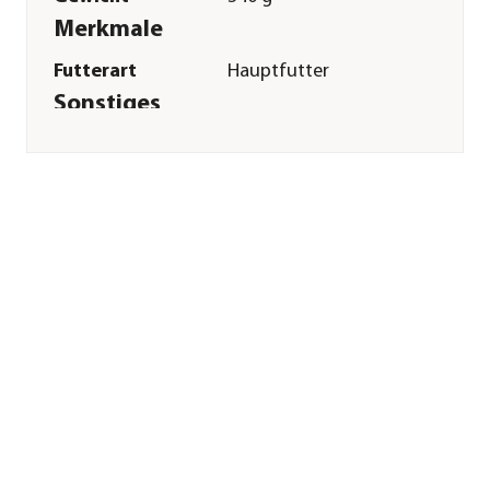
Merkmale
Futterart
Hauptfutter
Sonstiges
Marke
Roswal
Tierart
Schildkröten
Herstellerangaben
Land
CH
Firma
Roswal-Produkte AG
E-Mail
info@roswal.ch
Straße
Bachmattweg
Hausnummer
21
Postleitzahl
CH-8048
Stadt
Zürich-Altstetten