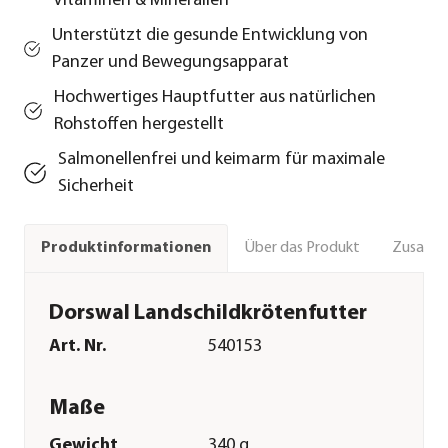
Vitaminen & Mineralien
Unterstützt die gesunde Entwicklung von
Panzer und Bewegungsapparat
Hochwertiges Hauptfutter aus natürlichen
Rohstoffen hergestellt
Salmonellenfrei und keimarm für maximale
Sicherheit
Über das Produkt
Zusamm
Produktinformationen
Dorswal Landschildkrötenfutter
Art. Nr.
540153
Maße
Gewicht
340 g