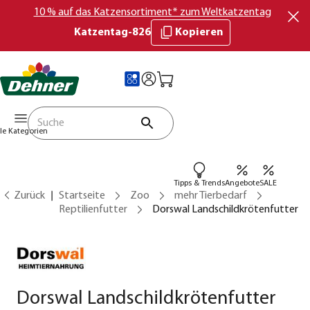
10 % auf das Katzensortiment* zum Weltkatzentag
Katzentag-826
Kopieren
lle Kategorien
Tipps & Trends
Angebote
SALE
Zurück
Startseite
Zoo
mehr Tierbedarf
Reptilienfutter
Dorswal Landschildkrötenfutter
Dorswal Landschildkrötenfutter