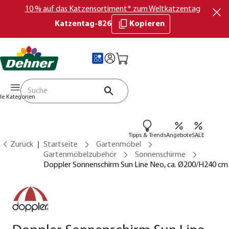
10 % auf das Katzensortiment* zum Weltkatzentag
Katzentag-826
Kopieren
lle Kategorien
Tipps & Trends
Angebote
SALE
Zurück
Startseite
Gartenmöbel
Gartenmöbelzubehör
Sonnenschirme
Doppler Sonnenschirm Sun Line Neo, ca. Ø200/H240 cm