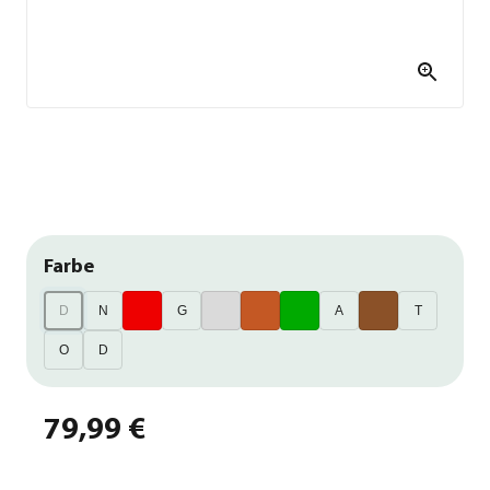
Farbe
D
N
G
A
T
O
D
79,99 €