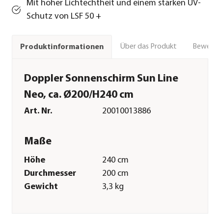
Mit hoher Lichtechtheit und einem starken UV-
Schutz von LSF 50 +
Über das Produkt
Bewert
Produktinformationen
Doppler Sonnenschirm Sun Line
Neo, ca. Ø200/H240 cm
Art. Nr.
20010013886
Maße
Höhe
240 cm
Durchmesser
200 cm
Gewicht
3,3 kg
Durchmesser
25 mm
Schirmstock