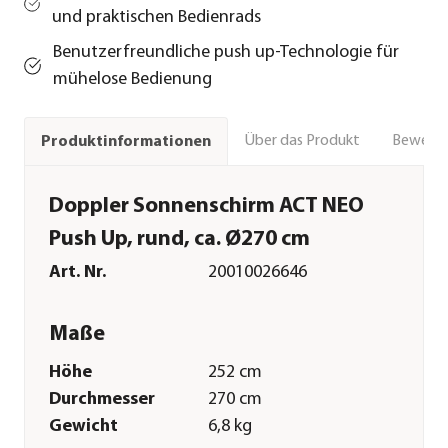
und praktischen Bedienrads
Benutzerfreundliche push up-Technologie für
mühelose Bedienung
Über das Produkt
Bewert
Produktinformationen
Doppler Sonnenschirm ACT NEO
Push Up, rund, ca. Ø270 cm
Art. Nr.
20010026646
Maße
Höhe
252 cm
Durchmesser
270 cm
Gewicht
6,8 kg