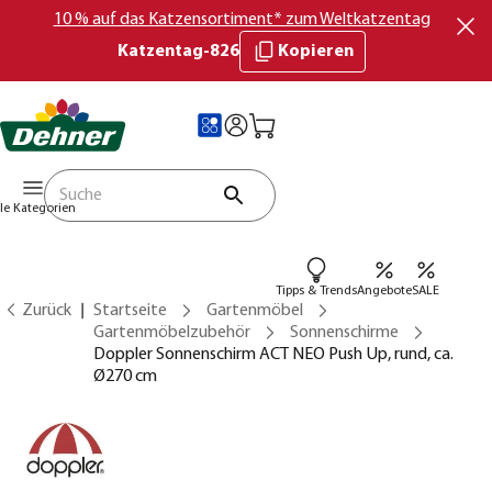
10 % auf das Katzensortiment* zum Weltkatzentag
Katzentag-826
Kopieren
lle Kategorien
Tipps & Trends
Angebote
SALE
Zurück
Startseite
Gartenmöbel
Gartenmöbelzubehör
Sonnenschirme
Doppler Sonnenschirm ACT NEO Push Up, rund, ca.
Ø270 cm