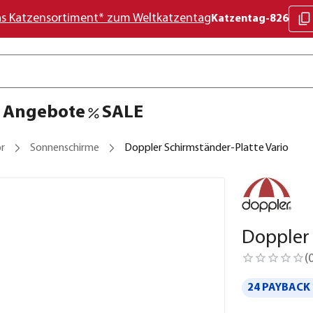
as Katzensortiment* zum Weltkatzentag
Katzentag-826
Angebote
SALE
r
Sonnenschirme
Doppler Schirmständer-Platte Vario
Doppler 
(
24 PAYBACK 