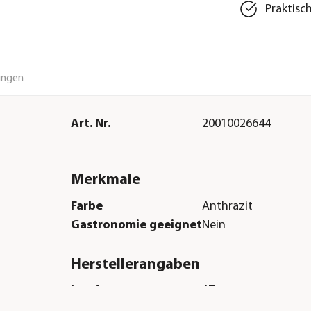
Praktisc
ungen
Art. Nr.
20010026644
Merkmale
Farbe
Anthrazit
Gastronomie geeignet
Nein
Herstellerangaben
Land
AT
Firma
doppler E. Doppler