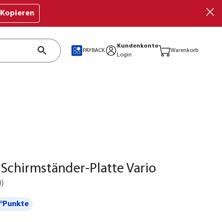
Kopieren
Kundenkonto
PAYBACK
Warenkorb
Login
Schirmständer-Platte Vario
0
)
°Punkte