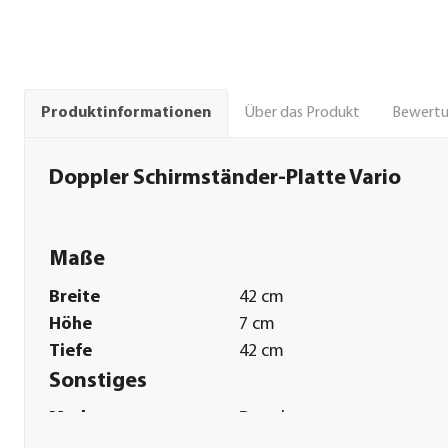
Über das Produkt
Bewert
Produktinformationen
Doppler Schirmständer-Platte Vario
Maße
Breite
42 cm
Höhe
7 cm
Tiefe
42 cm
Sonstiges
Marke
Doppler
Serie
Vario