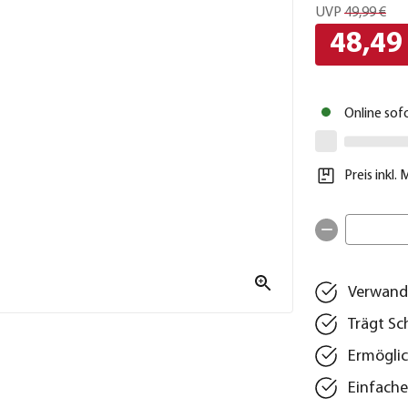
UVP
49,99 €
48,49
Online sof
Preis inkl.
Verwande
Trägt Sc
Ermögli
Einfache