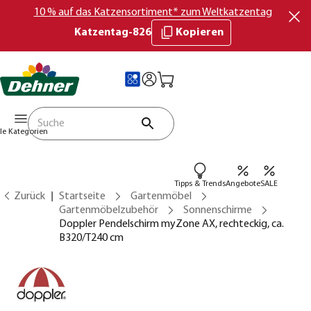
10 % auf das Katzensortiment* zum Weltkatzentag
Katzentag-826
Kopieren
lle Kategorien
Tipps & Trends
Angebote
SALE
Zurück
Startseite
Gartenmöbel
Gartenmöbelzubehör
Sonnenschirme
Doppler Pendelschirm myZone AX, rechteckig, ca.
B320/T240 cm