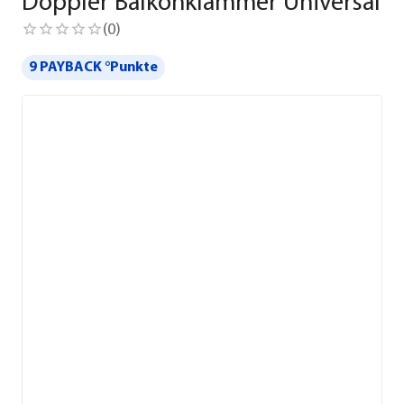
Doppler Balkonklammer Universal
(
0
)
9 PAYBACK °Punkte