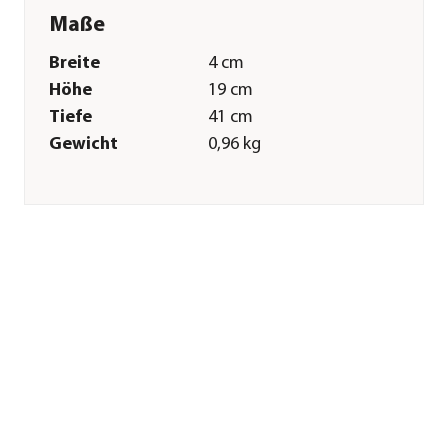
Maße
Breite
4 cm
Höhe
19 cm
Tiefe
41 cm
Gewicht
0,96 kg
Merkmale
Farbe
Anthrazit
Materialien
Stahl
Oberfläche
verzinkt
Gastronomie
Nein
geeignet
Einsatzbereich
Outdoor
Sonstiges
Marke
Doppler
Montagezustand
Lieferung erfolgt