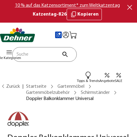
10 % auf das Katzensortiment* zum Weltkatzentag
Katzentag-826
Kopieren
lle Kategorien
Tipps & Trends
Angebote
SALE
Zurück
Startseite
Gartenmöbel
Gartenmöbelzubehör
Schirmständer
Doppler Balkonklammer Universal