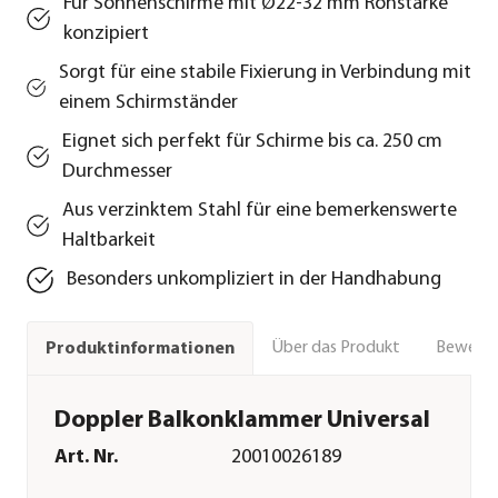
Für Sonnenschirme mit Ø22-32 mm Rohstärke
konzipiert
Sorgt für eine stabile Fixierung in Verbindung mit
einem Schirmständer
Eignet sich perfekt für Schirme bis ca. 250 cm
Durchmesser
Aus verzinktem Stahl für eine bemerkenswerte
Haltbarkeit
Besonders unkompliziert in der Handhabung
Über das Produkt
Bewert
Produktinformationen
Doppler Balkonklammer Universal
Art. Nr.
20010026189