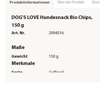
Über das Produkt
Zusamm
Produktinformationen
DOG'S LOVE Hundesnack Bio Chips,
150 g
Art. Nr.
2094316
Maße
Gewicht
150 g
Merkmale
Sorte
Geflügel
Spezialfutter
Allergiker|Bio|Getreidefrei|Sens
Verpackung
Beutel
Sonstiges
Marke
DOG'S LOVE