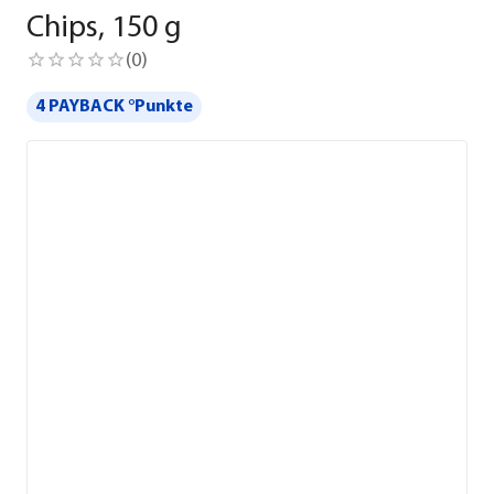
Chips, 150 g
(
0
)
4 PAYBACK °Punkte