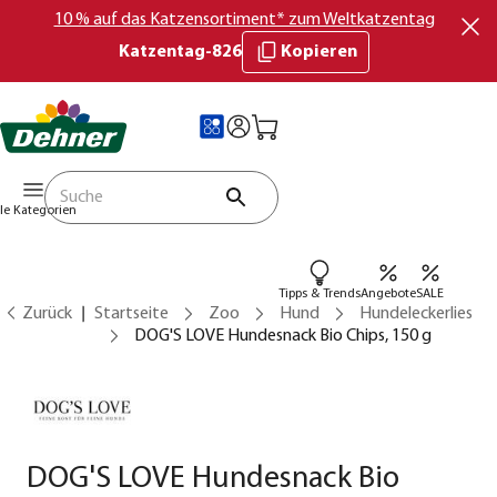
10 % auf das Katzensortiment* zum Weltkatzentag
Katzentag-826
Kopieren
lle Kategorien
Tipps & Trends
Angebote
SALE
Zurück
Startseite
Zoo
Hund
Hundeleckerlies
DOG'S LOVE Hundesnack Bio Chips, 150 g
DOG'S LOVE Hundesnack Bio