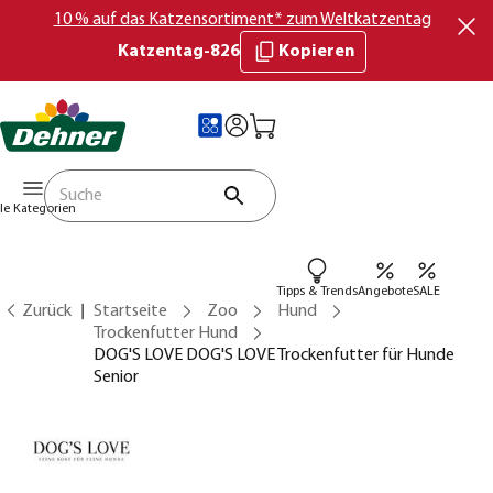
10 % auf das Katzensortiment* zum Weltkatzentag
Katzentag-826
Kopieren
lle Kategorien
Tipps & Trends
Angebote
SALE
Zurück
Startseite
Zoo
Hund
Trockenfutter Hund
DOG'S LOVE DOG'S LOVE Trockenfutter für Hunde
Senior