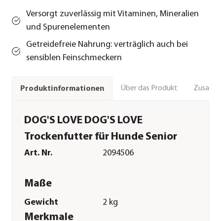
Versorgt zuverlässig mit Vitaminen, Mineralien
und Spurenelementen
Getreidefreie Nahrung: verträglich auch bei
sensiblen Feinschmeckern
Über das Produkt
Zusamm
Produktinformationen
DOG'S LOVE DOG'S LOVE
Trockenfutter für Hunde Senior
Art. Nr.
2094506
Maße
Gewicht
2 kg
Merkmale