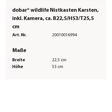
dobar® wildlife Nistkasten Karsten,
inkl. Kamera, ca. B22,5/H53/T25,5
cm
Art. Nr.
20010016994
Maße
Breite
22,5 cm
Höhe
53 cm
Tiefe
25,5 cm
Gewicht
4 kg
Merkmale
Materialien
Holz
Sonstiges