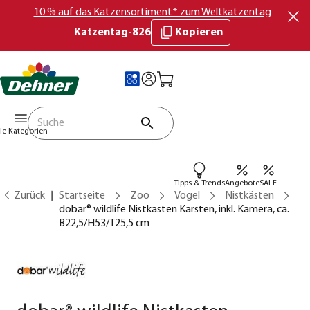
10 % auf das Katzensortiment* zum Weltkatzentag
Katzentag-826
Kopieren
lle Kategorien
Tipps & Trends
Angebote
SALE
Zurück
Startseite
Zoo
Vogel
Nistkästen
dobar® wildlife Nistkasten Karsten, inkl. Kamera, ca.
B22,5/H53/T25,5 cm