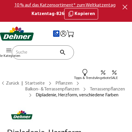
10 % auf das Katzensortiment* zum Weltkatzentag
Katzentag-826
Kopieren
lle Kategorien
Tipps & Trends
Angebote
SALE
Zurück
Startseite
Pflanzen
Balkon- & Terrassenpflanzen
Terrassenpflanzen
Dipladenie, Herzform, verschiedene Farben