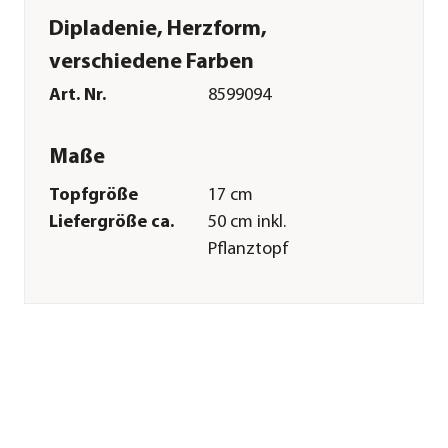
Dipladenie, Herzform,
verschiedene Farben
Art. Nr.
8599094
Maße
Topfgröße
17 cm
Liefergröße ca.
50 cm inkl.
Pflanztopf
Wuchshöhe ca.
60 cm
Merkmale
Farbe
Rosa|Rot
Blütezeit
April|Mai|Juni|Juli|August|Sep
Blütenmerkmal
einfach
Wuchsform
kletternd