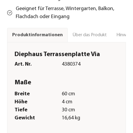
Geeignet für Terrasse, Wintergarten, Balkon,
Flachdach oder Eingang
Über das Produkt
Hinweise
Produktinformationen
Diephaus Terrassenplatte Via
Art. Nr.
4380374
Maße
Breite
60 cm
Höhe
4 cm
Tiefe
30 cm
Gewicht
16,64 kg
Merkmale