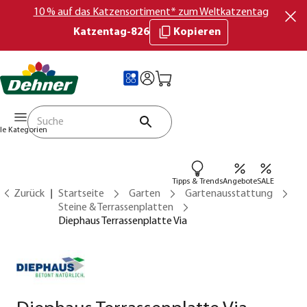
10 % auf das Katzensortiment* zum Weltkatzentag
Katzentag-826
Kopieren
lle Kategorien
Tipps & Trends
Angebote
SALE
Zurück
Startseite
Garten
Gartenausstattung
Steine & Terrassenplatten
Diephaus Terrassenplatte Via