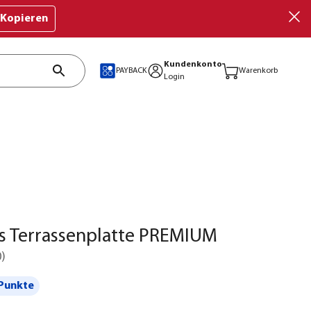
Kopieren
Kundenkonto
PAYBACK
Warenkorb
Login
s Terrassenplatte PREMIUM
0
)
Punkte