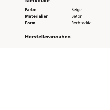
Merkmale
Farbe
Beige
Materialien
Beton
Form
Rechteckig
Herstellerangaben
Land
DE
Firma
Betonwerke Diephau
Reinschütz GmbH & 
E-Mail
info@diephaus.de
Straße
Zum Langenberg
Hausnummer
1
Postleitzahl
49377
Stadt
Vechta