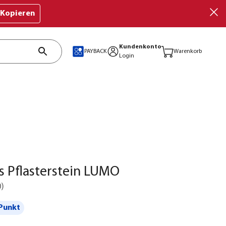
Kopieren
Kundenkonto
PAYBACK
Warenkorb
Login
 Pflasterstein LUMO
0
)
Punkt