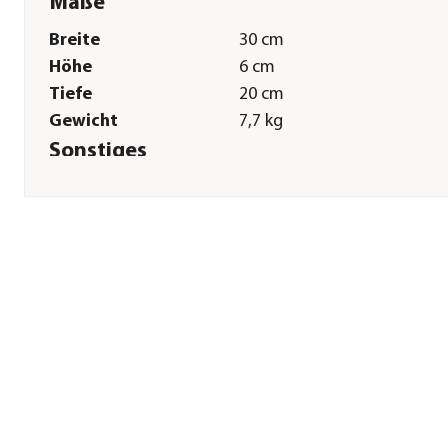
Maße
Breite
30 cm
Höhe
6 cm
Tiefe
20 cm
Gewicht
7,7 kg
Sonstiges
Marke
DIEPHAUS