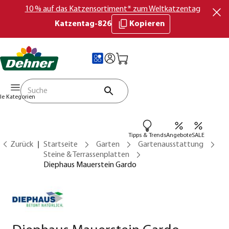
10 % auf das Katzensortiment* zum Weltkatzentag
Katzentag-826
Kopieren
lle Kategorien
Tipps & Trends
Angebote
SALE
Zurück
Startseite
Garten
Gartenausstattung
Steine & Terrassenplatten
Diephaus Mauerstein Gardo