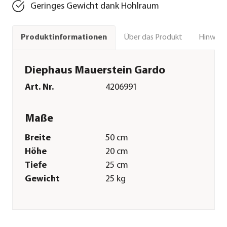
Geringes Gewicht dank Hohlraum
Über das Produkt
Hinweise
Produktinformationen
Diephaus Mauerstein Gardo
Art. Nr.
4206991
Maße
Breite
50 cm
Höhe
20 cm
Tiefe
25 cm
Gewicht
25 kg
Merkmale
Farbe
Grau
Materialien
Stein