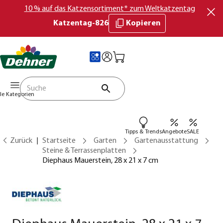
10 % auf das Katzensortiment* zum Weltkatzentag
Katzentag-826
Kopieren
lle Kategorien
Tipps & Trends
Angebote
SALE
Zurück
Startseite
Garten
Gartenausstattung
Steine & Terrassenplatten
Diephaus Mauerstein, 28 x 21 x 7 cm