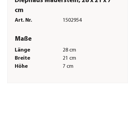
Diephaus Mauerstein, 28 x 21 x 7
cm
Art. Nr.
1502954
Maße
Länge
28 cm
Breite
21 cm
Höhe
7 cm
Gewicht
9,3 kg
Merkmale
Farbe
Grau
Materialien
Beton
Form
Eckig
Sonstiges
Marke
DIEPHAUS