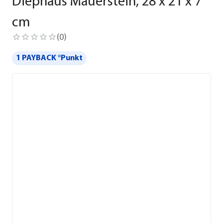
Diephaus Mauerstein, 28 x 21 x 7
cm
(
0
)
1 PAYBACK °Punkt