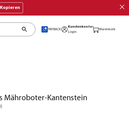
Kopieren
Kundenkonto
PAYBACK
Warenkorb
Login
s Mähroboter-Kantenstein
0
)
€