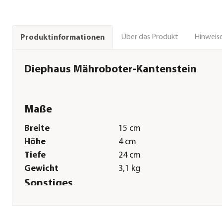
Über das Produkt
Hinweise
Produktinformationen
Diephaus Mähroboter-Kantenstein
Maße
Breite
15 cm
Höhe
4 cm
Tiefe
24 cm
Gewicht
3,1 kg
Sonstiges
Marke
DIEPHAUS