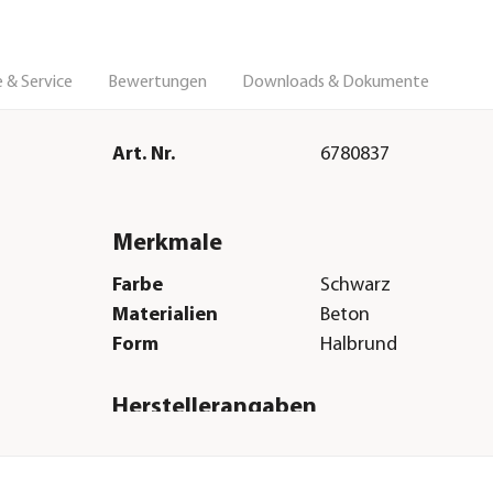
 & Service
Bewertungen
Downloads & Dokumente
Art. Nr.
6780837
Merkmale
Farbe
Schwarz
Materialien
Beton
Form
Halbrund
Herstellerangaben
Land
DE
Firma
Betonwerke Diephau