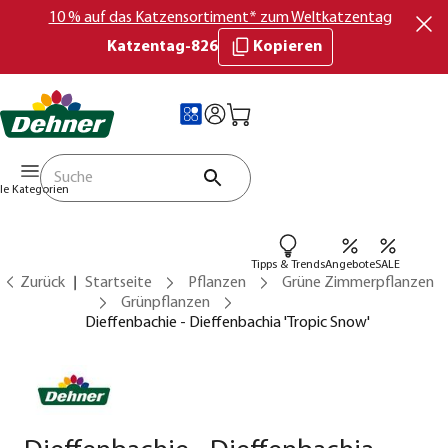
10 % auf das Katzensortiment* zum Weltkatzentag
Katzentag-826
Kopieren
lle Kategorien
Tipps & Trends
Angebote
SALE
Zurück
Startseite
Pflanzen
Grüne Zimmerpflanzen
Grünpflanzen
Dieffenbachie - Dieffenbachia 'Tropic Snow'