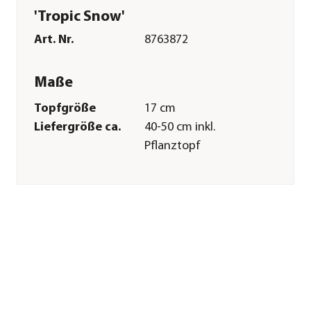
'Tropic Snow'
Art. Nr.
8763872
Maße
Topfgröße
17 cm
Liefergröße ca.
40-50 cm inkl.
Pflanztopf
Wuchshöhe ca.
90-100 cm
Merkmale
Farbe
Grün|Hellgrün
Wuchsform
aufrecht
Besonderheiten
Farbiges
Laub|luftreinigend|pflegeleich
Blattzeichnung
Pflege