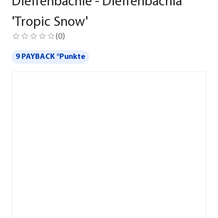
Dieffenbachie - Dieffenbachia
'Tropic Snow'
(
0
)
9 PAYBACK °Punkte