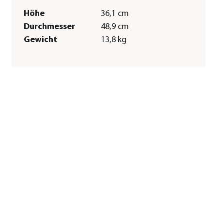
Höhe
36,1 cm
Durchmesser
48,9 cm
Gewicht
13,8 kg
Innenmaß Höhe
35 cm
Innenmaß
43,8 cm
Durchmesser
Innenmaß
36,3 cm
Bodendurchmesser
Außenmaß
38,8 cm
Bodendurchmesser
Merkmale
Farbe
Terrakotta
Materialien
Terrakotta
Besonderheiten
handgefertigt
Form
Rund
Eigenschaften
frostbeständig