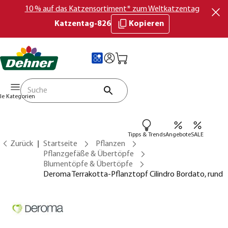
10 % auf das Katzensortiment* zum Weltkatzentag
Katzentag-826
Kopieren
lle Kategorien
Tipps & Trends
Angebote
SALE
Zurück
Startseite
Pflanzen
Pflanzgefäße & Übertöpfe
Blumentöpfe & Übertöpfe
Deroma Terrakotta-Pflanztopf Cilindro Bordato, rund