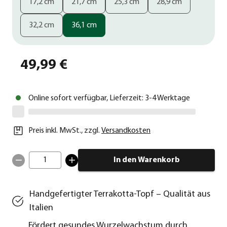
17,2 cm
21,7 cm
25,3 cm
28,9 cm
32,2 cm
36,1 cm
49,99 €
Online sofort verfügbar, Lieferzeit: 3-4 Werktage
Preis inkl. MwSt.
,
zzgl.
Versandkosten
1
In den Warenkorb
Handgefertigter Terrakotta-Topf – Qualität aus
Italien
Fördert gesundes Wurzelwachstum durch