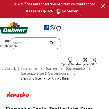
10 % auf das Katzensortiment* zum Weltkatzentag
Katzentag-826
Kopieren
lle Kategorien
Tipps & Trends
Angebote
SALE
Zurück
Startseite
Garten
Gartendeko
Gartenzwerge & Gartenfiguren
Denscho Stein-Troll trinkt Rum