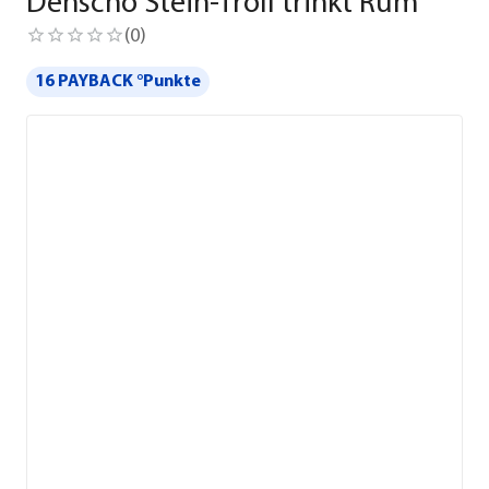
Denscho Stein-Troll trinkt Rum
(
0
)
16 PAYBACK °Punkte