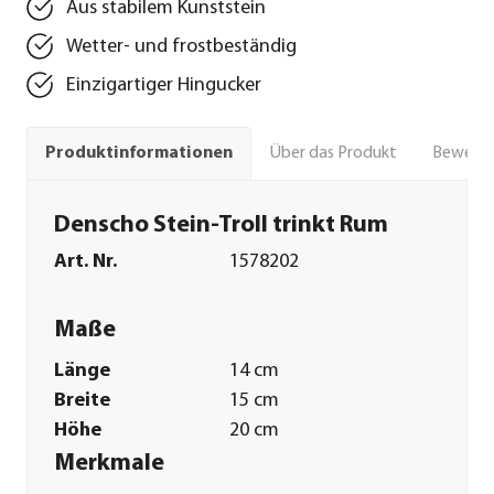
Aus stabilem Kunststein
Wetter- und frostbeständig
Einzigartiger Hingucker
Über das Produkt
Bewert
Produktinformationen
Denscho Stein-Troll trinkt Rum
Art. Nr.
1578202
Maße
Länge
14 cm
Breite
15 cm
Höhe
20 cm
Merkmale