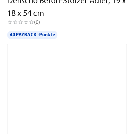
Denscho Beton-Stolzer Adler, 19 x
18 x 54 cm
(
0
)
44 PAYBACK °Punkte