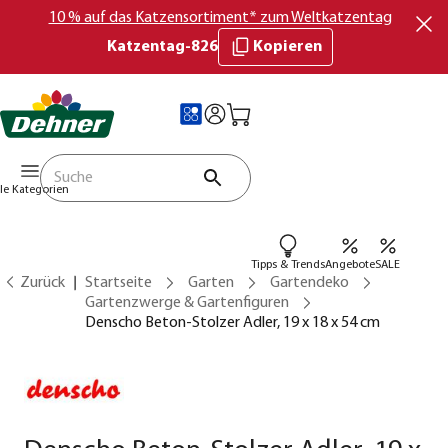
10 % auf das Katzensortiment* zum Weltkatzentag
Katzentag-826
Kopieren
lle Kategorien
Tipps & Trends
Angebote
SALE
Zurück
Startseite
Garten
Gartendeko
Gartenzwerge & Gartenfiguren
Denscho Beton-Stolzer Adler, 19 x 18 x 54 cm