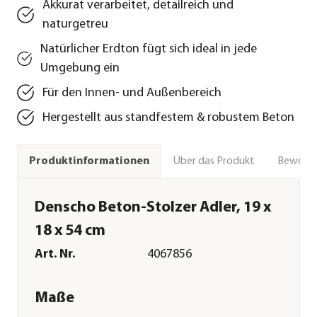
Akkurat verarbeitet, detailreich und
naturgetreu
Natürlicher Erdton fügt sich ideal in jede
Umgebung ein
Für den Innen- und Außenbereich
Hergestellt aus standfestem & robustem Beton
Über das Produkt
Bewert
Produktinformationen
Denscho Beton-Stolzer Adler, 19 x
18 x 54 cm
Art. Nr.
4067856
Maße