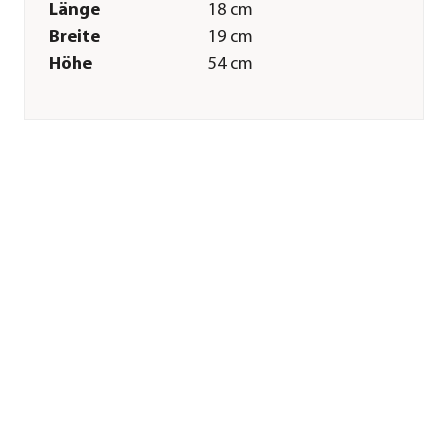
Länge
18 cm
Breite
19 cm
Höhe
54 cm
Gewicht
16 kg
Merkmale
Farbe
Braun
Materialien
Beton
Eigenschaften
frostbeständig
Sonstiges
Marke
Denscho
Herstellerangaben
Land
DE
Firma
Denscho
E-Mail
denscho@t-
online.de