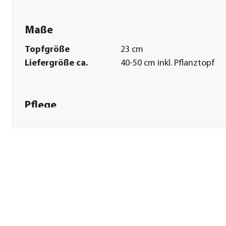
Maße
Topfgröße
23 cm
Liefergröße ca.
40-50 cm inkl. Pflanztopf
Pflege
Standort
hell|kühl|keine direkte Son
Gießempfehlung
Viel
Winterhart
frostempfindlich
Düngung
bei Neupflanzung sowie
regelmäßig in der Blütezeit
Herstellerangaben
Land
DE