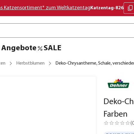
as Katzensortiment* zum Weltkatzentag
Katzentag-826
Angebote
SALE
zen
Herbstblumen
Deko-Chrysantheme, Schale, verschiede
Deko-Chr
Farben
(