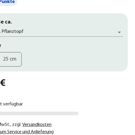
Punkte
e ca.
. Pflanztopf
e
25 cm
 €
ht verfügbar
 MwSt.
,
zzgl.
Versandkosten
um Service und Anlieferung