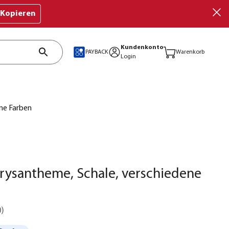
Kopieren
Kundenkonto
PAYBACK
Warenkorb
Login
ne Farben
ysantheme, Schale, verschiedene
0
)