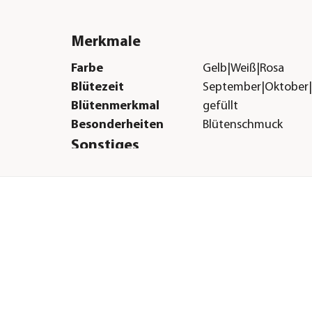
Merkmale
Farbe
Gelb|Weiß|Rosa
Blütezeit
September|Oktober
Blütenmerkmal
gefüllt
Besonderheiten
Blütenschmuck
Sonstiges
ne
Marke
Dehner
Qualität
Markenqualität