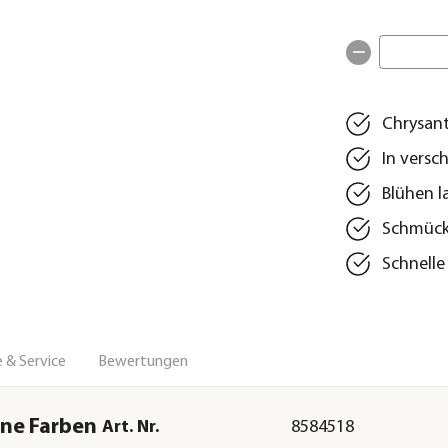
Chrysan
In versc
Blühen l
Schmück
Schnelle
 & Service
Bewertungen
ne Farben
Art. Nr.
8584518