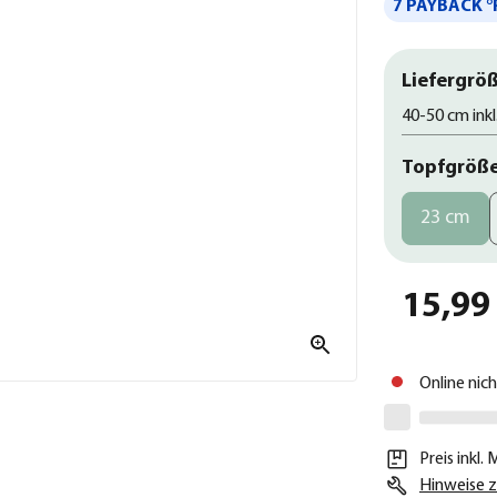
7 PAYBACK °
Liefergröß
40-50 cm inkl
Topfgröß
23 cm
15,99
Online nic
Preis inkl.
Hinweise z