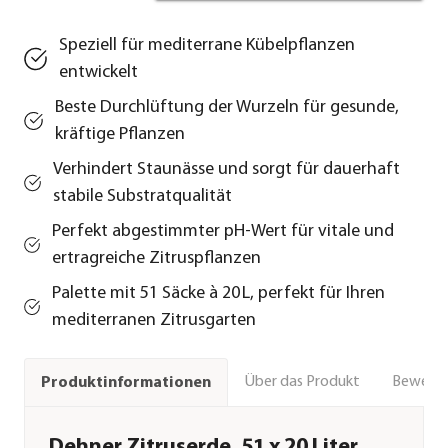
Speziell für mediterrane Kübelpflanzen
entwickelt
Beste Durchlüftung der Wurzeln für gesunde,
kräftige Pflanzen
Verhindert Staunässe und sorgt für dauerhaft
stabile Substratqualität
Perfekt abgestimmter pH-Wert für vitale und
ertragreiche Zitruspflanzen
Palette mit 51 Säcke à 20 L, perfekt für Ihren
mediterranen Zitrusgarten
Über das Produkt
Bewert
Produktinformationen
Dehner Zitruserde, 51 x 20 Liter