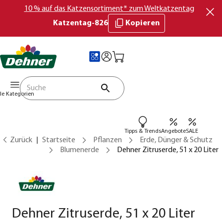
10 % auf das Katzensortiment* zum Weltkatzentag
Katzentag-826
Kopieren
lle Kategorien
Tipps & Trends
Angebote
SALE
Zurück
Startseite
Pflanzen
Erde, Dünger & Schutz
Blumenerde
Dehner Zitruserde, 51 x 20 Liter
Dehner Zitruserde, 51 x 20 Liter