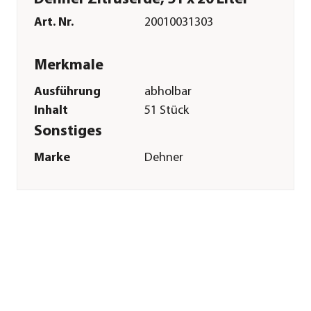
Art. Nr.
20010031303
Merkmale
Ausführung
abholbar
Inhalt
51 Stück
Sonstiges
Marke
Dehner
Qualität
Markenqualität
Lieferumfang
51 x 20 l = 1.020 l
Erde
Herstellerangaben
Land
DE
Firma
Dehner
Gartencenter GmbH