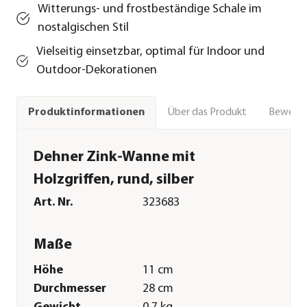
Witterungs- und frostbeständige Schale im
nostalgischen Stil
Vielseitig einsetzbar, optimal für Indoor und
Outdoor-Dekorationen
Über das Produkt
Bewert
Produktinformationen
Dehner Zink-Wanne mit
Holzgriffen, rund, silber
Art. Nr.
323683
Maße
Höhe
11 cm
Durchmesser
28 cm