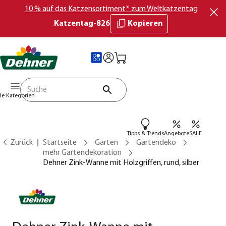
10 % auf das Katzensortiment* zum Weltkatzentag
Katzentag-826
Kopieren
lle Kategorien
Tipps & Trends
Angebote
SALE
Zurück
Startseite
Garten
Gartendeko
mehr Gartendekoration
Dehner Zink-Wanne mit Holzgriffen, rund, silber