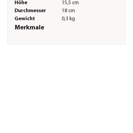
Höhe
15,5 cm
Durchmesser
18 cm
Gewicht
0,3 kg
Merkmale
Farbe
Silber
Materialien
Stahl
Oberfläche
verzinkt
Form
Rund
Eigenschaften
frostbeständig
Einsatzbereich
Outdoor
Sonstiges
Marke
Dehner
Qualität
Markenqualität
Herstellerangaben
Land
DE