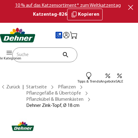
10 % auf das Katzensortiment* zum Weltkatzentag
Katzentag-826
Kopieren
lle Kategorien
Tipps & Trends
Angebote
SALE
Zurück
Startseite
Pflanzen
Pflanzgefäße & Übertöpfe
Pflanzkübel & Blumenkästen
Dehner Zink-Topf, Ø 18 cm