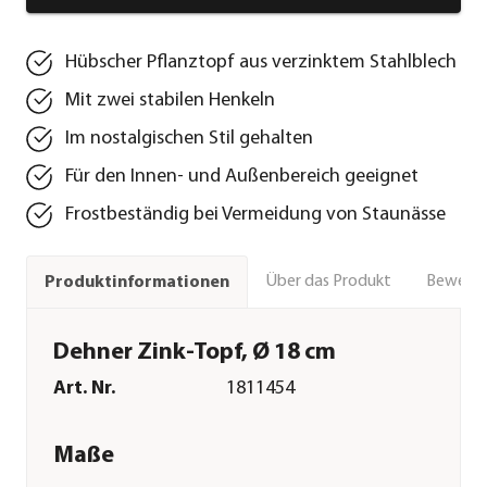
Hübscher Pflanztopf aus verzinktem Stahlblech
Mit zwei stabilen Henkeln
Im nostalgischen Stil gehalten
Für den Innen- und Außenbereich geeignet
Frostbeständig bei Vermeidung von Staunässe
Über das Produkt
Bewert
Produktinformationen
Dehner Zink-Topf, Ø 18 cm
Art. Nr.
1811454
Maße