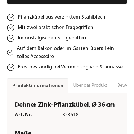
Pflanzkübel aus verzinktem Stahlblech
Mit zwei praktischen Tragegriffen
Im nostalgischen Stil gehalten
Auf dem Balkon oder im Garten: überall ein
tolles Accessoire
Frostbeständig bei Vermeidung von Staunässe
Über das Produkt
Bewert
Produktinformationen
Dehner Zink-Pflanzkübel, Ø 36 cm
Art. Nr.
323618
Maße