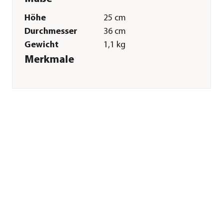
Höhe
25 cm
Durchmesser
36 cm
Gewicht
1,1 kg
Merkmale
Materialien
Stahl
Oberfläche
verzinkt
Form
Rund
Eigenschaften
frostbeständig
Einsatzbereich
Outdoor
Sonstiges
Marke
Dehner
Qualität
Markenqualität
Herstellerangaben
Land
DE