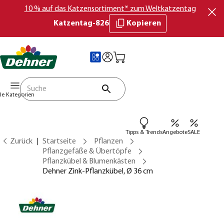
10 % auf das Katzensortiment* zum Weltkatzentag
Katzentag-826
Kopieren
lle Kategorien
Tipps & Trends
Angebote
SALE
Zurück
Startseite
Pflanzen
Pflanzgefäße & Übertöpfe
Pflanzkübel & Blumenkästen
Dehner Zink-Pflanzkübel, Ø 36 cm