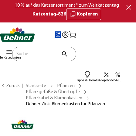
10 % auf das Katzensortiment* zum Weltkatzentag
Katzentag-826
Kopieren
lle Kategorien
Tipps & Trends
Angebote
SALE
Zurück
Startseite
Pflanzen
Pflanzgefäße & Übertöpfe
Pflanzkübel & Blumenkästen
Dehner Zink-Blumenkasten für Pflanzen