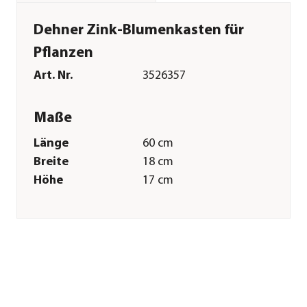
Dehner Zink-Blumenkasten für
Pflanzen
Art. Nr.
3526357
Maße
Länge
60 cm
Breite
18 cm
Höhe
17 cm
Gewicht
0,8 kg
Merkmale
Farbe
Silber
Materialien
Zink
Form
Rechteckig
Einsatzbereich
Outdoor