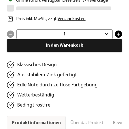
Online sofort verfügbar, Lieferzeit: 3-4 Werktage
Preis inkl. MwSt.
,
zzgl.
Versandkosten
1
In den Warenkorb
Klassisches Design
Aus stabilem Zink gefertigt
Edle Note durch zeitlose Farbgebung
Wetterbeständig
Bedingt rostfrei
Über das Produkt
Bewert
Produktinformationen