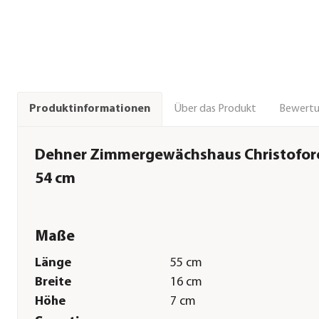
Über das Produkt
Bewert
Produktinformationen
Dehner Zimmergewächshaus Christoforo,
54 cm
Maße
Länge
55 cm
Breite
16 cm
Höhe
7 cm