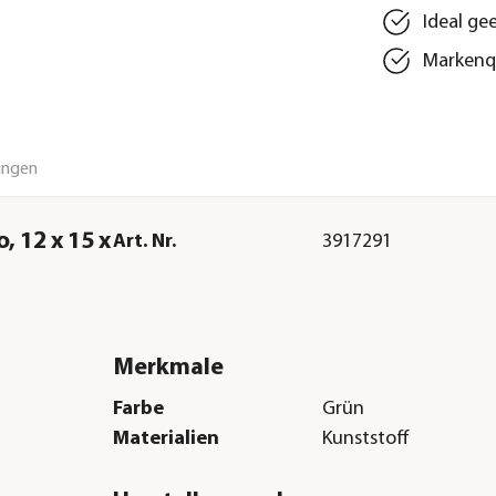
Ideal ge
Markenqu
ungen
 12 x 15 x
Art. Nr.
3917291
Merkmale
Farbe
Grün
Materialien
Kunststoff