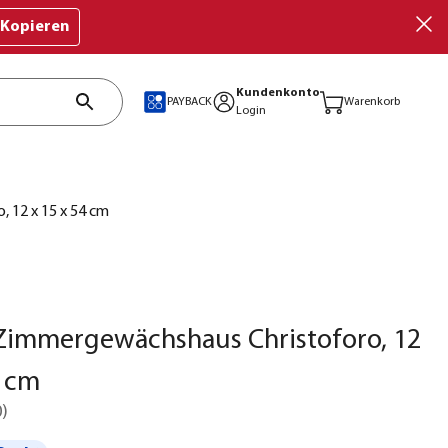
Kopieren
Kundenkonto
PAYBACK
Warenkorb
Login
 12 x 15 x 54 cm
Zimmergewächshaus Christoforo, 12
4 cm
0
)