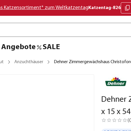
as Katzensortiment* zum Weltkatzentag
Katzentag-826
Angebote
SALE
ut
Anzuchthäuser
Dehner Zimmergewächshaus Christoforo,
Dehner 
x 15 x 5
(