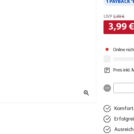
1 PAYBACK °
UVP
5,99 €
3,99 
Online nic
Preis inkl.
Komfort
Erfolgr
Ausreich