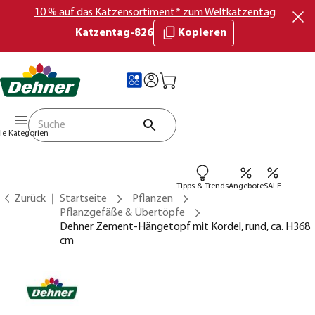
10 % auf das Katzensortiment* zum Weltkatzentag
Katzentag-826
Kopieren
lle Kategorien
Tipps & Trends
Angebote
SALE
Zurück
Startseite
Pflanzen
Pflanzgefäße & Übertöpfe
Dehner Zement-Hängetopf mit Kordel, rund, ca. H368
cm