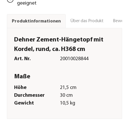
geeignet
Über das Produkt
Bewert
Produktinformationen
Dehner Zement-Hängetopf mit
Kordel, rund, ca. H368 cm
Art. Nr.
20010028844
Maße
Höhe
21,5 cm
Durchmesser
30 cm
Gewicht
10,5 kg
Innenmaß Höhe
21 cm
Innenmaß
29,5 cm
Durchmesser