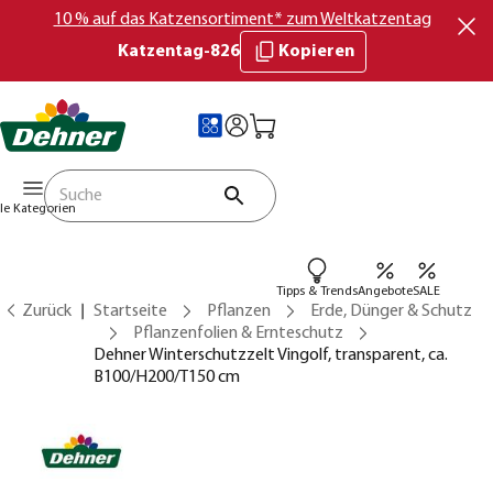
10 % auf das Katzensortiment* zum Weltkatzentag
Katzentag-826
Kopieren
lle Kategorien
Tipps & Trends
Angebote
SALE
Zurück
Startseite
Pflanzen
Erde, Dünger & Schutz
Pflanzenfolien & Ernteschutz
Dehner Winterschutzzelt Vingolf, transparent, ca.
B100/H200/T150 cm