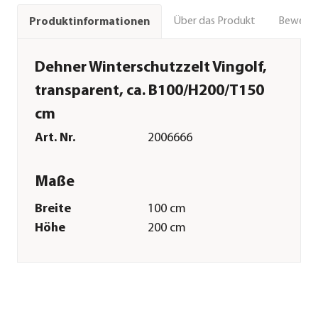
Über das Produkt
Bewert
Produktinformationen
Dehner Winterschutzzelt Vingolf,
transparent, ca. B100/H200/T150
cm
Art. Nr.
2006666
Maße
Breite
100 cm
Höhe
200 cm
Tiefe
150 cm
Gewicht
13,4 kg
Merkmale
Farbe
Transparent