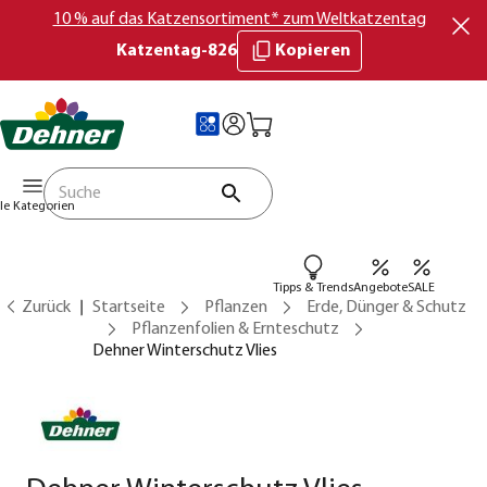
10 % auf das Katzensortiment* zum Weltkatzentag
Katzentag-826
Kopieren
lle Kategorien
Tipps & Trends
Angebote
SALE
Zurück
Startseite
Pflanzen
Erde, Dünger & Schutz
Pflanzenfolien & Ernteschutz
Dehner Winterschutz Vlies