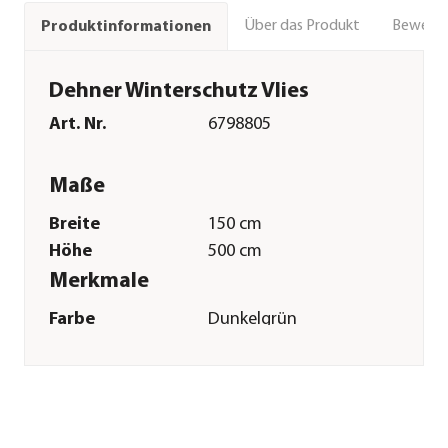
Über das Produkt
Bewert
Produktinformationen
Dehner Winterschutz Vlies
Art. Nr.
6798805
Maße
Breite
150 cm
Höhe
500 cm
Merkmale
Farbe
Dunkelgrün
Materialien
Vlies
Sonstiges
Marke
Dehner
Qualität
Markenqualität