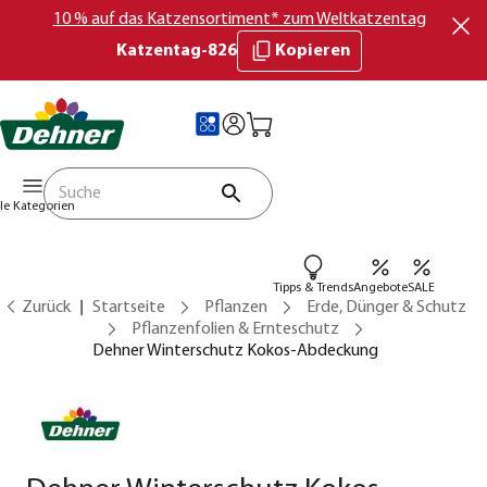
10 % auf das Katzensortiment* zum Weltkatzentag
Katzentag-826
Kopieren
lle Kategorien
Tipps & Trends
Angebote
SALE
Zurück
Startseite
Pflanzen
Erde, Dünger & Schutz
Pflanzenfolien & Ernteschutz
Dehner Winterschutz Kokos-Abdeckung