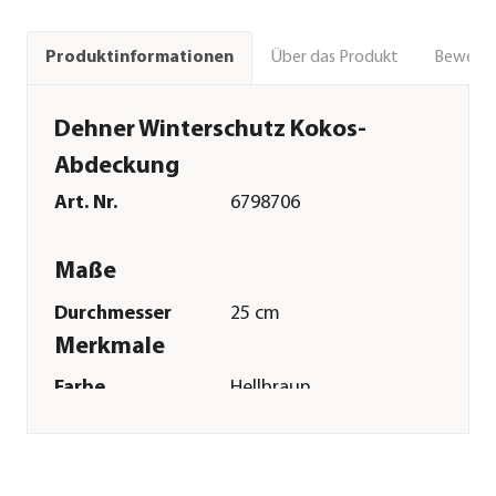
Über das Produkt
Bewert
Produktinformationen
Dehner Winterschutz Kokos-
Abdeckung
Art. Nr.
6798706
Maße
Durchmesser
25 cm
Merkmale
Farbe
Hellbraun
Materialien
Kokos
Sonstiges
Marke
Dehner