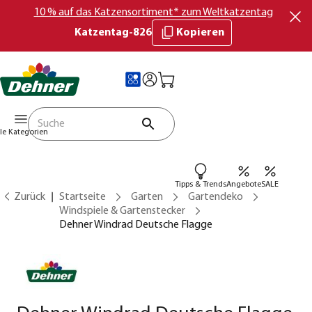
10 % auf das Katzensortiment* zum Weltkatzentag
Katzentag-826
Kopieren
lle Kategorien
Tipps & Trends
Angebote
SALE
Zurück
Startseite
Garten
Gartendeko
Windspiele & Gartenstecker
Dehner Windrad Deutsche Flagge