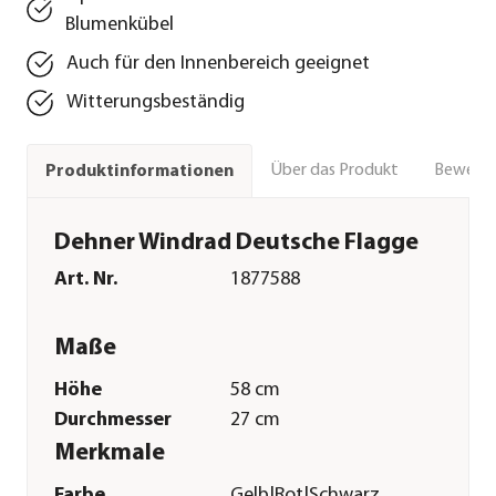
Blumenkübel
Auch für den Innenbereich geeignet
Witterungsbeständig
Über das Produkt
Bewert
Produktinformationen
Dehner Windrad Deutsche Flagge
Art. Nr.
1877588
Maße
Höhe
58 cm
Durchmesser
27 cm
Merkmale
Farbe
Gelb|Rot|Schwarz