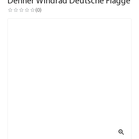
Dehner Windrad Deutsche Flagge
(
0
)