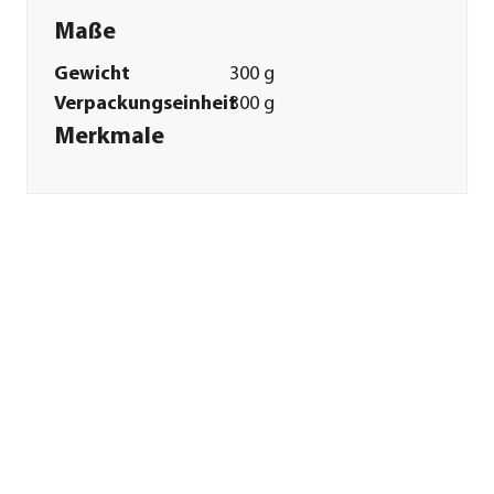
Maße
Gewicht
300 g
Verpackungseinheit
300 g
Merkmale
Sorte
Lachs
Futterart
Trockenfutter
Spezialfutter
Getreidefrei|Glutenfrei|Allergik
Verpackung
Beutel
Sonstiges
Marke
Dehner Wild Nature
Tierart
Katzen
Lebensphase
Adult
Herstellerangaben
Land
Deutschland