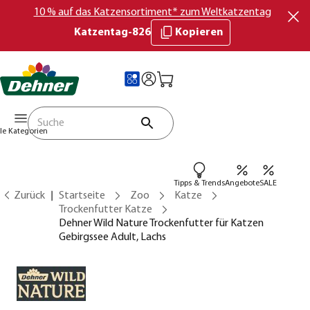
10 % auf das Katzensortiment* zum Weltkatzentag
Katzentag-826
Kopieren
lle Kategorien
Tipps & Trends
Angebote
SALE
Zurück
Startseite
Zoo
Katze
Trockenfutter Katze
Dehner Wild Nature Trockenfutter für Katzen
Gebirgssee Adult, Lachs