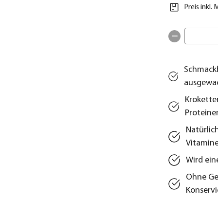
Preis inkl.
Schmackh
ausgewa
Kroketten
Proteine
Natürlic
Vitamin
Wird ein
Ohne Get
Konservi