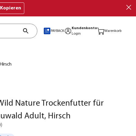
Kopieren
Kundenkonto
PAYBACK
Warenkorb
Login
Hirsch
ild Nature Trockenfutter für
uwald Adult, Hirsch
0
)