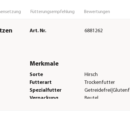
ensetzung
Fütterungsempfehlung
Bewertungen
atzen
Art. Nr.
6881262
Merkmale
Sorte
Hirsch
Futterart
Trockenfutter
Spezialfutter
Getreidefrei|Glutenfr
Verpackung
Beutel
Herstellerangaben
Land
Deutschland
Firma
Dehner Gartencent