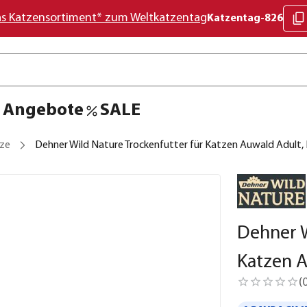
as Katzensortiment* zum Weltkatzentag
Katzentag-826
Angebote
SALE
tze
Dehner Wild Nature Trockenfutter für Katzen Auwald Adult, 
Dehner W
Katzen A
(