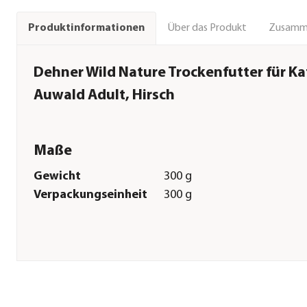
Über das Produkt
Zusamm
Produktinformationen
Dehner Wild Nature Trockenfutter für K
Auwald Adult, Hirsch
Maße
Gewicht
300 g
Verpackungseinheit
300 g
Sonstiges
Marke
Dehner Wild Nature
Tierart
Katzen