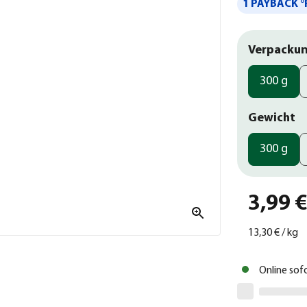
1 PAYBACK °
Verpackun
300 g
Gewicht
300 g
3,99 
13,30 €
/
kg
Online sof