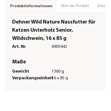
Über das Produkt
Zusamm
Produktinformationen
Dehner Wild Nature Nassfutter für
Katzen Unterholz Senior,
Wildschwein, 16 x 85 g
Art. Nr.
6905442
Maße
Gewicht
1360 g
Verpackungseinheit
16 x 85 g
Merkmale
Sorte
Wildschwein
Futterart
Nassfutter
Spezialfutter
Getreidefrei|Glutenfrei|Allergik