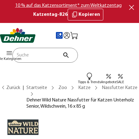
10 % auf das Katzensortiment* zum Weltkatzentag
Katzentag-826
Kopieren
lle Kategorien
Tipps & Trends
Angebote
SALE
Zurück
Startseite
Zoo
Katze
Nassfutter Katze
Dehner Wild Nature Nassfutter für Katzen Unterholz
Senior, Wildschwein, 16 x 85 g