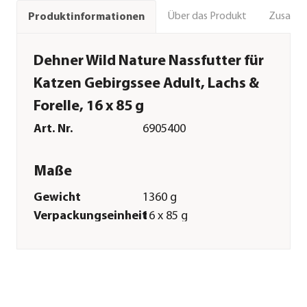
Über das Produkt
Zusamm
Produktinformationen
Dehner Wild Nature Nassfutter für
Katzen Gebirgssee Adult, Lachs &
Forelle, 16 x 85 g
Art. Nr.
6905400
Maße
Gewicht
1360 g
Verpackungseinheit
16 x 85 g
Merkmale
Sorte
Lachs|Forelle
Futterart
Nassfutter
Spezialfutter
Getreidefrei|Glutenfrei|Allergik