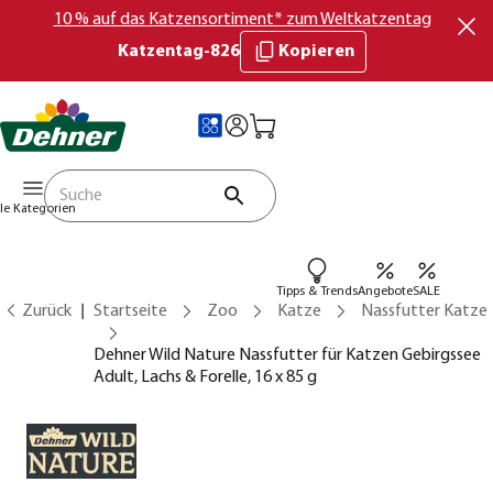
10 % auf das Katzensortiment* zum Weltkatzentag
Katzentag-826
Kopieren
lle Kategorien
Tipps & Trends
Angebote
SALE
Zurück
Startseite
Zoo
Katze
Nassfutter Katze
Dehner Wild Nature Nassfutter für Katzen Gebirgssee
Adult, Lachs & Forelle, 16 x 85 g